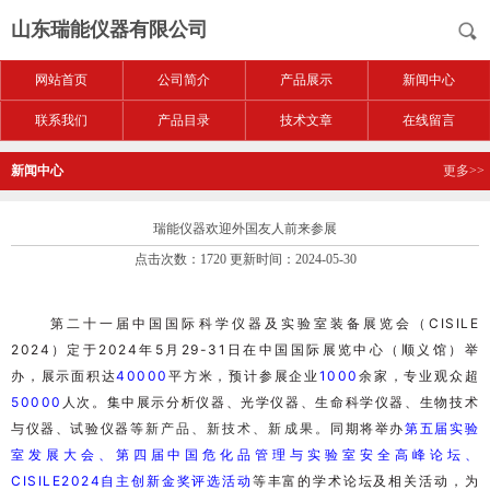
山东瑞能仪器有限公司
网站首页
公司简介
产品展示
新闻中心
联系我们
产品目录
技术文章
在线留言
新闻中心
更多>>
瑞能仪器欢迎外国友人前来参展
点击次数：1720 更新时间：2024-05-30
第二十一届
中国国际科学仪器及实验室装备展览会
（CISILE
2024）定于2024年5月29-31日在
中国国际展览中心
（顺义馆）举
办，展示面积达
40000
平方米，预计参展企业
1000
余家，专业观众超
50000
人次。集中展示分析仪器、光学仪器、生命科学仪器、生物技术
与仪器、试验仪器等
新产品、新技术、新成果。
同期将举办
第五届实验
室发展大会、第四届中国危化品管理与实验室安全高峰论坛、
CISILE2024自主创新金奖评选活动
等丰富的学术论坛及相关活动，为