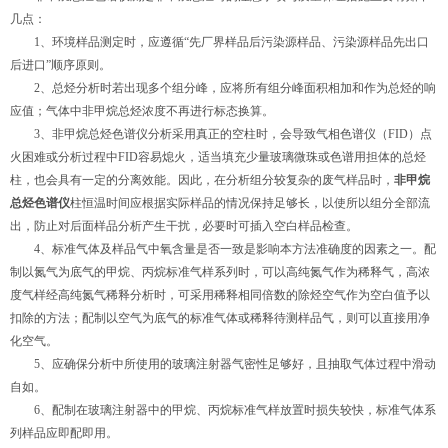
几点：
1、环境样品测定时，应遵循“先厂界样品后污染源样品、污染源样品先出口
后进口”顺序原则。
2、总烃分析时若出现多个组分峰，应将所有组分峰面积相加和作为总烃的响
应值；气体中非甲烷总烃浓度不再进行标态换算。
3、非甲烷总烃色谱仪分析采用真正的空柱时，会导致气相色谱仪（FID）点
火困难或分析过程中FID容易熄火，适当填充少量玻璃微珠或色谱用担体的总烃
柱，也会具有一定的分离效能。因此，在分析组分较复杂的废气样品时，
非甲烷
总烃色谱仪
柱恒温时间应根据实际样品的情况保持足够长，以使所以组分全部流
出，防止对后面样品分析产生干扰，必要时可插入空白样品检查。
4、标准气体及样品气中氧含量是否一致是影响本方法准确度的因素之一。配
制以氮气为底气的甲烷、丙烷标准气样系列时，可以高纯氮气作为稀释气，高浓
度气样经高纯氮气稀释分析时，可采用稀释相同倍数的除烃空气作为空白值予以
扣除的方法；配制以空气为底气的标准气体或稀释待测样品气，则可以直接用净
化空气。
5、应确保分析中所使用的玻璃注射器气密性足够好，且抽取气体过程中滑动
自如。
6、配制在玻璃注射器中的甲烷、丙烷标准气样放置时损失较快，标准气体系
列样品应即配即用。