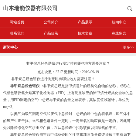
山东瑞能仪器有限公司
网站首页
公司简介
产品展示
新闻中心
联系我们
产品目录
技术文章
在线留言
新闻中心
更多>>
非甲烷总烃色谱仪进行测定时有哪些地方需要注意？
点击次数：3717 更新时间：2019-09-19
非甲烷总烃色谱仪进行测定时有哪些地方需要注意？
非甲烷总烃色谱仪
中非甲烷总烃是指甲烷意外的烃类化合物的总称，或称在
气相色谱仪氢火焰离子化检测器（FID）上有明显响应的除甲烷外烃类化合物的总
量，用FID测定的空气中总烃与甲烷的含量之差表示，其浓度值以碳计，单位为
mgm3。
以氮气为载气测定空气和废气中总烃时，总烃的峰中包含着氧峰，即气体中
的氧产生正干扰。当气相色谱条件一定时，一定量氧的响应值是一定的，因此可
先以除烃净化空气求出空白值，在从总烃峰中扣除该值以消除氧的干扰。
非甲烷总烃色谱仪测定非甲烷总烃时的注意事项与质量保证措施主要有如下