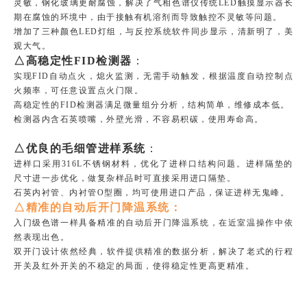
灵敏，钢化玻璃更耐腐蚀，解决了气相色谱仪传统LED触摸显示器长
期在腐蚀的环境中，由于接触有机溶剂而导致触控不灵敏等问题。
增加了三种颜色LED灯组，与反控系统软件同步显示，清新明了，美
观大气。
△高稳定性FID检测器
：
实现FID自动点火，熄火监测，无需手动触发，根据温度自动控制点
火频率，可任意设置点火门限。
高稳定性的FID检测器满足微量组分分析，结构简单，维修成本低。
检测器内含石英喷嘴，外壁光滑，不容易积碳，使用寿命高。
△优良的毛细管进样系统
：
进样口采用316L不锈钢材料，优化了进样口结构问题。进样隔垫的
尺寸进一步优化，做复杂样品时可直接采用进口隔垫。
石英内衬管、内衬管O型圈，均可使用进口产品，保证进样无鬼峰。
△精准的自动后开门降温系统：
入门级色谱一样具备精准的自动后开门降温系统，在近室温操作中依
然表现出色。
双开门设计依然经典，软件提供精准的数据分析，解决了老式的行程
开关及红外开关的不稳定的局面，使得稳定性更高更精准。