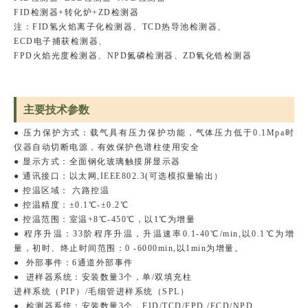
FID检测器+转化炉+ZD检测器
注：FID氢火焰离子化检测器、TCD热导池检测器、
ECD电子捕获检测器、
FPD火焰光度检测器、NPD氮磷检测器、ZD氧化锆检测器
主要技术参数
● 压力保护方式：载气具有压力保护功
能，气体压力低于0.1Mpa时
仪器自动
切断电源，有效保护色谱柱使用安全
● 显示方式：全面钢化玻璃触摸屏显示器
● 通讯接口：以太网,IEEE802.3(可选模
拟量输出）
● 控温区域： 六路控温
● 控温精度：±0.1℃-±0.2℃
● 控温范围：室温+8℃-450℃，以1℃
为增量
● 程序升温：33阶程序升温，升温速率
0.1-40℃/min,以0.1℃为增
量，初时、
终止时间范围：0 -6000min,以1min为
增量。
● 外部事件：6通道外部事件
● 进样器系统：安装数量3个，单/双填充柱
进样系统（PIP）/毛细管进样系统（SPL）
● 检测器系统：安装数量3个，FID/TCD/FPD /ECD/NPD