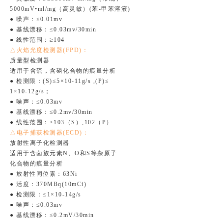
5000mV•ml/mg（高灵敏）(苯-甲苯溶液)
● 噪声：≤0.01mv
● 基线漂移：≤0.03mv/30min
● 线性范围：≥104
△火焰光度检测器(FPD)：
质量型检测器
适用于含硫，含磷化合物的痕量分析
● 检测限：(S)≤5×10-11g/s ,(P)≤
1×10-12g/s；
● 噪声：≤0.03mv
● 基线漂移：≤0.2mv/30min
● 线性范围：≥103（S）,102（P）
△电子捕获检测器(ECD)：
放射性离子化检测器
适用于含卤族元素N、O和S等杂原子
化合物的痕量分析
● 放射性同位素：63Ni
● 活度：370MBq(10mCi)
● 检测限：≤1×10-14g/s
● 噪声：≤0.03mv
● 基线漂移：≤0.2mV/30min