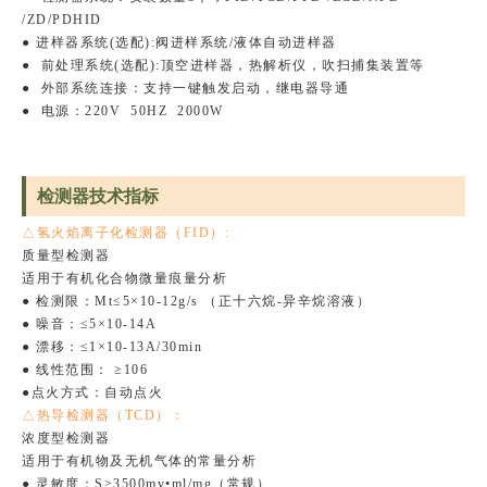
/ZD/PDHID
● 进样器系统(选配):阀进样系统/液体自动
进样器
● 前处理系统(选配):顶空进样器，热解析仪，
吹扫捕集装置等
● 外部系统连接：支持一键触发启动，继电器导通
● 电源：220V 50HZ 2000W
检测器技术指标
△氢火焰离子化检测器（FID）:
质量型检测器
适用于有机化合物微量痕量分析
● 检测限：Mt≤5×10-12g/s （正十六烷-异辛烷溶液）
● 噪音：≤5×10-14A
● 漂移：≤1×10-13A/30min
● 线性范围： ≥106
●点火方式：自动点火
△热导检测器（TCD）：
浓度型检测器
适用于有机物及无机气体的常量分析
● 灵敏度：S≥3500mv•ml/mg（常规）