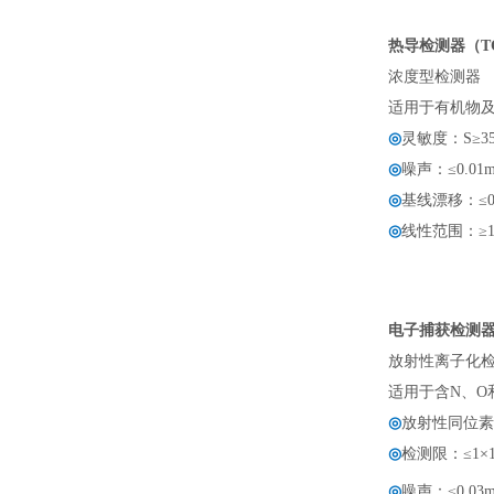
热导检测器（T
浓度型检测器
适用于有机物
◎
灵敏度：S≥35
◎
噪声：≤0.01m
◎
基线漂移：≤0.0
◎
线性范围：≥1
电子捕获检测器(
放射性离子化
适用于含N、O
◎
放射性同位素：
◎
检测限：≤1×1
◎
噪声：≤0.03m