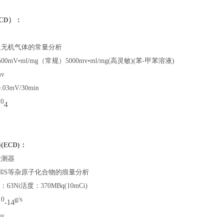
CD）：
及无机气体的常量分析
00mV•ml/mg（常规）
5000mv•ml/mg(高灵敏)(苯-甲苯溶液)
v
3mV/30min
0
4
ECD)：
检测器
和S等杂原子化合物的痕量分析
63Ni
活度：
370MBq(10mCi)
0
g/s
-14
v