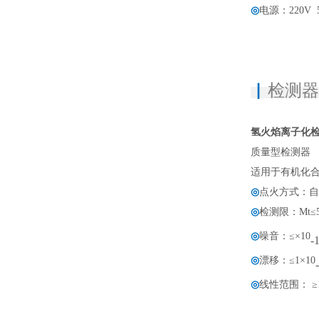
◎
电源：220V 5
▏
检测
氢火焰离子化检
质量型检测器
适用于有机化
◎
点火方式：自
◎
检测限：Mt≤5
◎
噪音：≤×10
-
◎
漂移：≤1×10
◎
线性范围： ≥