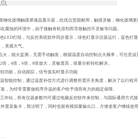
特点
寸全面钢化玻璃触摸屏液晶显示器，此优点坚固耐用，触摸灵敏，钢化玻璃更
期在腐蚀的环境中，
由于接触有机溶剂而导致触控不灵敏等问题。
色LED灯组，与反控系统软件同步显示，绿色灯显示仪器运行，蓝色灯
了，美观大气。
动点火，熄火监测，无需手动触发，根据温度自动控制点火频率，可任意设
置2倍，4倍，6倍，8倍放大，灵敏度高，痕量分析轻松解决。
别功能，自动跟踪，信号值实时显示功能
温智能控制，通过温度补偿方式进行调整所需开关角度，解决了以行
程开
可靠，为经常需要做
程序升温的客户给予强而有力的稳定保障。
工作站，所有仪器参数均可通过电脑反控软件来控制，与国际通用方式接
去外置采集卡，简洁
明了，同时也留有模拟量输出口，方便老客户继续使