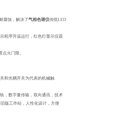
耐腐蚀，
解决了
气相色谱
仪
传统LED
显示程序升温运行，红色灯显示仪器
置点火门限。
关和光耦开关为代表的机械触
轨，数字量传输，双向通讯，技术
用旧版工作站，人性化设计，方便