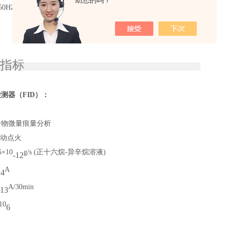
助您的吗？
0HZ 2000W
器指标
测器（FID）：
合物微量痕量分析
动点火
×10
g/s
(正十六烷-异辛烷溶液)
-1
2
A
14
A/30min
-13
10
6