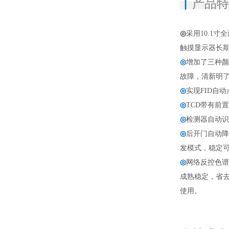
▏
产品
◎
采用10.1
触摸显
示器长
◎
增加了三种颜
故
障，清
新明
◎
实现FID自
◎
TCD带有前
◎
检测器自动识
◎
后开门自动降
发模式，
稳定
◎
网络反控色谱
成熟稳
定，省
使用。