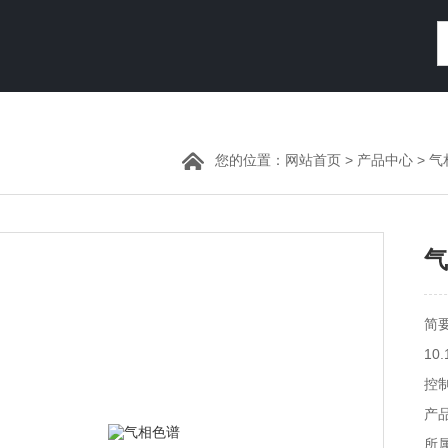
您的位置：
网站首页
>
产品中心
>
气
气
简
1
控
路
产品
色
所属