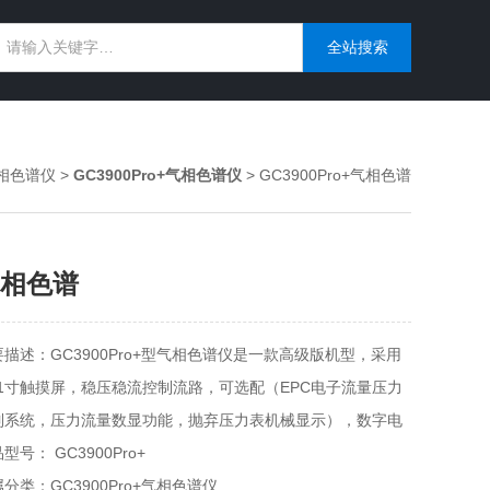
相色谱仪
>
GC3900Pro+气相色谱仪
> GC3900Pro+气相色谱
相色谱
要描述：GC3900Pro+型气相色谱仪是一款高级版机型，采用
0.1寸触摸屏，稳压稳流控制流路，可选配（EPC电子流量压力
制系统，压力流量数显功能，抛弃压力表机械显示），数字电
，IP通信技术，总线技术，网络传输，数字量485传输，实现
型号： GC3900Pro+
谱仪器在线分析，可实现远程控制等，最多安装四种检测器。
分类：GC3900Pro+气相色谱仪