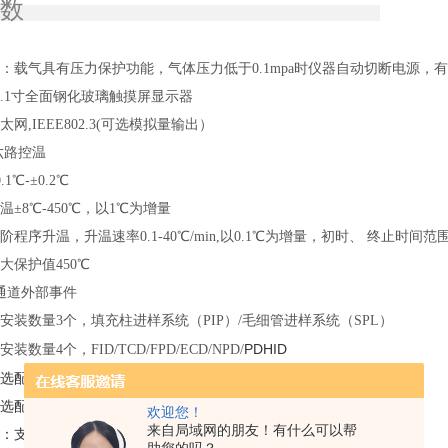
参数
：载气具有压力保护功能，气体压力低于0.1mpa时仪器自动切断电源，
0.1寸全面钢化玻璃触摸屏显示器
网,IEEE802.3(可选模拟量输出）
六路控温
1℃-±0.2℃
±8℃-450℃，以1℃为增量
程序升温，升温速率0.1-40℃/min,以0.1℃为增量，初时、 终止时间范围：0 
大保护值450℃
通道外部事件
安装数量3个，填充柱进样系统（PIP）/毛细管进样系统（SPL）
PDHID
数量4个，FID/TCD/FPD/ECD/NPD/
/
选配）：阀进样系统
液体自动进样器
选配）：顶空进样器，热解析仪，吹扫铺集装置等
欢迎您！
来自局域网的朋友！有什么可以帮
：支持一键触发启动，继电器导通