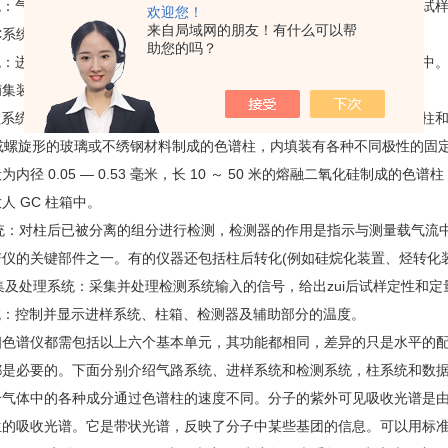
：气源分载气和辅助气两种，载气是携带分析试样通过色谱柱，提供试样
欢迎您！
来自局域网的朋友！有什么可以帮
C系统对气流进行数字化控制。
助您的吗？
：进样系统的作用是接受样品，使之瞬间气化，将样品转移至色谱柱中。有
捕集装置、顶空进样装置。
统：试样在柱内运行的同时得到所需要的分离。色谱柱一般有填充柱和毛细柱两
或螺旋形的玻璃或不绣钢材料制成的色谱柱，内填装有各种不同极性的固定相，如 OV —
内径 0.05 — 0.53 毫米，长 10 ～ 50 米的熔融二氧化硅制
人 GC 柱箱中。
统：对柱后已被分离的组分进行检测，检测器的作用是指示与测量载气流
仪的关键部件之一。有的仪器还包括柱后转化(例如硅烷化装置、烃转化装
及处理系统：采集并处理检测系统输入的信号，给出zui后试样定性和定
：控制并显示进样系统、柱箱、检测器及辅助部分的温度。
谱仪都需包括以上六个基本单元，其功能都相同，差异的只是水平的配
都是必要的。下面分别介绍气路系统、进样系统和检测系统，柱系统和数
体中的各种成分通过色谱柱的速度不同。分子的紫外可见吸收光谱是由
生的吸收光谱。它是带状光谱，反映了分子中某些基团的信息。可以用标