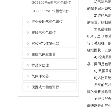
1)气源系统
GC3900Pro型气相色谱仪
的仪器采用EP
GC3900Pro+气相色谱仪
2)进样系统
行业专用气相色谱仪
解装置、吹扫
3)色谱柱柱系
在线气相色谱仪
6 米，呈 U 型
等；毛细柱一般为
实验室气体发生器
绕成圈状，以放
在线气体发生器
4) 检测系
器，因而是色谱
样品前处理
5) 数据采集
气体净化器
6)温控系统
所有的气相色
便携式气相色谱仪
障的分析排除
原理是混合气
能级跃迁而产