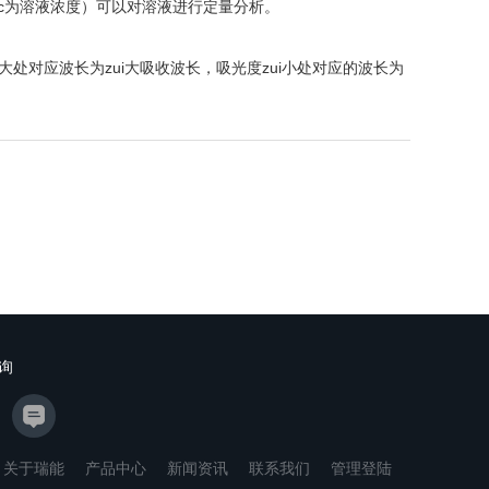
度，c为溶液浓度）可以对溶液进行定量分析。
处对应波长为zui大吸收波长，吸光度zui小处对应的波长为
询
关于瑞能
产品中心
新闻资讯
联系我们
管理登陆