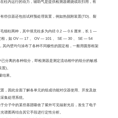
在柱内运行的动力，辅助气是提供检测器燃烧或吹扫用，有
些仪器还包括试样预处理装置，例如热脱附装置(TD)、裂
种，其中填充柱多为内径 0.2 — 0.6 厘米，长 1 —
 17 、 OV — 101 、 SE — 30 、 SE — 54
成的色谱柱，其内壁均匀涂布了各种不同极性的固定相，一般用圆形框架
中已分离的各种组分，即检测器是测定流动相中的组分的敏感
置)。
量结果。
置，因此全面了解各单元的组成功能对仪器使用、开发及故
据采集处理系统。
于分子中的某些基团吸收了紫外可见辐射光后，发生了电子
准光谱图再结合其它手段进行定性分析。