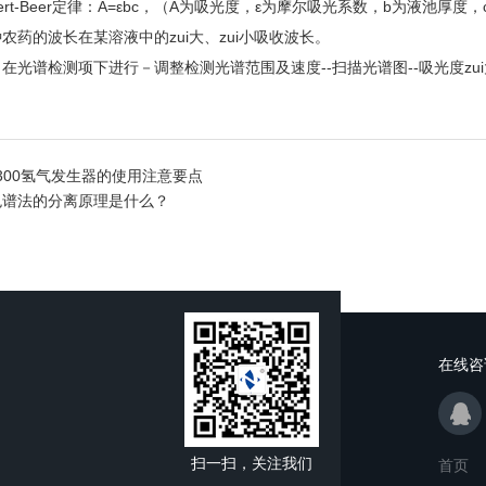
rt-Beer定律：A=εbc，（A为吸光度，ε为摩尔吸光系数，b为液池厚
的波长在某溶液中的zui大、zui小吸收波长。
谱检测项下进行－调整检测光谱范围及速度--扫描光谱图--吸光度zui大
。
-300氢气发生器的使用注意要点
色谱法的分离原理是什么？
在线咨
扫一扫，关注我们
首页