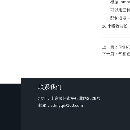
根据Lambe
可以用三种农药
配制溶液－在光
zui小吸收波长
上一篇：
RNH
下一篇：
气相
联系我们
地址：山东滕州市平行北路2828号
邮箱：sdrnyq@163.com