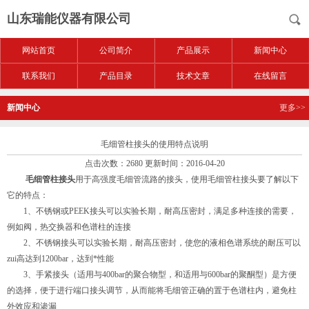
山东瑞能仪器有限公司
网站首页
公司简介
产品展示
新闻中心
联系我们
产品目录
技术文章
在线留言
新闻中心
更多>>
毛细管柱接头的使用特点说明
点击次数：2680 更新时间：2016-04-20
毛细管柱接头
用于高强度毛细管流路的接头，使用毛细管柱接头要了解以下
它的特点：
1、不锈钢或PEEK接头可以实验长期，耐高压密封，满足多种连接的需要，
例如阀，热交换器和色谱柱的连接
2、不锈钢接头可以实验长期，耐高压密封，使您的液相色谱系统的耐压可以
zui高达到1200bar，达到*性能
3、手紧接头（适用与400bar的聚合物型，和适用与600bar的聚酮型）是方便
的选择，便于进行端口接头调节，从而能将毛细管正确的置于色谱柱内，避免柱
外效应和渗漏