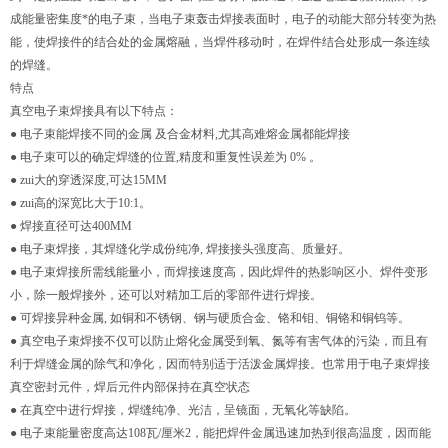
成能量密集度*的电子束，当电子束轰击焊接表面时，电子的动能大部分转变为热
能，使焊接件的结合处的金属熔融，当焊件移动时，在焊件结合处形成一条连续
的焊缝。
特点
真空电子束焊接具有以下特点：
● 电子束能焊接不同的金属 及合金材料,尤其高难熔金属都能焊接
● 电子束可以的确定焊缝的位置,精度和重复性误差为 0% 。
● zui大的穿透深度,可达15MM
● zui高的深宽比大于10:1。
● 焊接直径可达400MM
● 电子束焊接，其焊缝化学成份纯净, 焊接接头强度高、质量好。
● 电子束焊接所需线能量小，而焊接速度高，因此焊件的热影响区小、焊件变形
小，除一般焊接外，还可以对精加工后的零部件进行焊接。
● 可焊接异种金属, 如铜和不锈钢、钢与硬质合金、铬和钼、铜铬和铜钨等。
● 真空电子束焊接不仅可以防止熔化金属受到氧、氮等有害气体的污染，而且有
利于焊缝金属的除气和净化，因而特别适于活泼金属焊接。也常用于电子束焊接
真空密封元件，焊后元件内部保持在真空状态
● 在真空中进行焊接，焊缝纯净、光洁，呈镜面，无氧化等缺陷。
● 电子束能量密度高达108瓦/厘米2，能把焊件金属迅速加热到很高温度，因而能