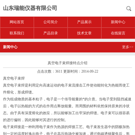
山东瑞能仪器有限公司
网站首页
公司简介
产品展示
新闻中心
联系我们
产品目录
技术文章
在线留言
新闻中心
更多>>
真空电子束焊接特点介绍
点击次数：3611 更新时间：2014-09-22
真空电子束焊
真空电子束焊是利用定向高速运动的电子束流撞击工件使动能转化为热能而使工
件熔化，形成焊缝。
作为组成物质的基本粒子，电子是一个传导能量的*的介质。当电子受到阻挡减速
后，电子以热能的方式的在作用点释放能量。而周围的材料依然保持原来的冷状
态。由于具有深度熔化的效应，所以能够加工出窄深的焊缝。电子束可以很容易
的进行偏转，因此能够对其进行的控制。
电子束焊接是一种利用电子束作为热源的焊接工艺。电子束发生器中的阴极加热
到一定的温度时逸出电子，电子在高压电场中被加速，通过电磁透镜聚焦后，形