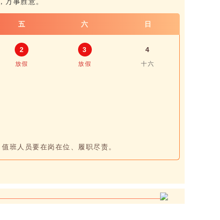
乐，万事胜意。
五
六
日
2
3
4
放假
放假
十六
，值班人员要在岗在位、履职尽责。