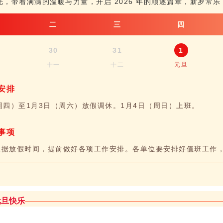
光，带着满满的温暖与力量，开启 2026 年的顺遂篇章，新岁常
二
三
四
30
31
1
十一
十二
元旦
安排
周四）至1月3日（周六）放假调休。1月4日（周日）上班。
事项
根据放假时间，提前做好各项工作安排。各单位要安排好值班工作
元旦快乐