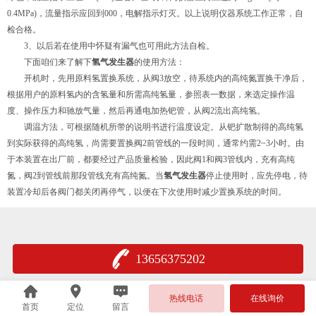
0.4MPa)，流量指示应回到000，电解指示灯灭。以上说明仪器系统工作正常，自
检合格。
3、以后若在使用中怀疑有漏气也可用此方法自检。
下面咱们来了解下
氢气发生器
的使用方法：
开机时，先用原料氢置换系统，从阀3放空，待系统内的高纯氮置换干净后，
根据用户的原料氢内的含氢量和所需高纯氢量，参照表一数据，来选定操作温
度、操作压力和驰放气量，然后再通电加热钯管，从阀2流出高纯氢。
调温方法，可根据随机所带的说明书进行温度设定。从钯扩散制得的高纯氢
到实际获得的高纯氢，尚需要置换阀2前管线的一段时间，通常约需2~3小时。由
于本装置在出厂前，都要经过产品质量检验，因此阀1和阀3管线内，充有高纯
氮，阀2到管线前那段管线充有高纯氮。当
氢气发生器
停止使用时，应先停电，待
装置冷却后各阀门都关闭再停气，以便在下次使用时减少置换系统的时间。
13656375202
热线电话
在线询价
首页
定位
留言