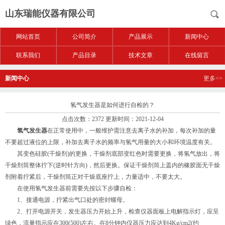
山东瑞能仪器有限公司
网站首页
公司简介
产品展示
新闻中心
联系我们
产品目录
技术文章
在线留言
新闻中心
更多>>
氢气发生器是如何进行自检的？
点击次数：2372 更新时间：2021-12-04
氢气发生器
在正常使用中，一般维护需注意去离子水的补加，每次补加的量
不要超过液位的上限，补加去离子水的频率与氢气用量的大小和环境温度有关。
其变色硅胶(干燥剂)的更换，干燥剂底部变红色时需要更换，将氢气放出，将
干燥剂筒整体拧下(逆时针方向)，然后更换。保证干燥剂筒上盖内的橡胶面无干燥
剂附着拧紧后，干燥剂筒正对干燥底座拧上，力量适中，不要太大。
在使用氢气发生器前需要先按以下步骤自检：
1、接通电源，拧紧出气口处的密封螺母。
2、打开电源开关，发生器压力开始上升，检查仪器面板上电解指示灯，应呈
绿色，流量指示应在300(500)左右。在8分钟内仪器压力应达到4Kg/cm2(约