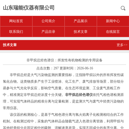
山东瑞能仪器有限公司
网站首页
公司简介
产品展示
新闻中心
联系我们
产品目录
技术文章
在线留言
技术文章
更多>>
非甲烷总烃色谱仪：挥发性有机物检测的专用设备
点击次数：297 更新时间：2026-06-16
非甲烷总烃是大气污染物监测的重要指标，泛指除甲烷以外的所有挥发性碳
氢化合物。这类物质多产生于工业喷涂、化工生产、废气排放等场景，部分组分
易参与大气光化学反应，影响空气质量。在生态环境监测、工业废气质检工作
中，精准测定非甲烷总烃浓度十分关键。
非甲烷总烃色谱仪
依托气相色谱检测原
理，可实现气体样品的精准分离与定量检测，是监测大气与废气中烃类污染物的
常用仪器。
该仪器的检测核心，是基于气相色谱分离与氢火焰离子化检测相结合的工作
机制。在检测过程中，采集的气体样品会随载气进入色谱分离管路，利用甲烷与
其他烃类组分在固定相中的吸附、溶解速率差异，实现不同成分的有序分离。分