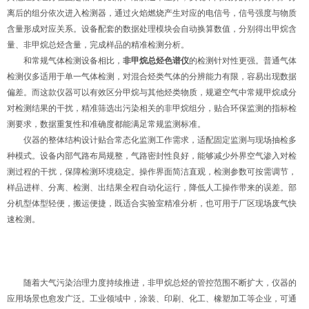
离后的组分依次进入检测器，通过火焰燃烧产生对应的电信号，信号强度与物质
含量形成对应关系。设备配套的数据处理模块会自动换算数值，分别得出甲烷含
量、非甲烷总烃含量，完成样品的精准检测分析。
和常规气体检测设备相比，
非甲烷总烃色谱仪
的检测针对性更强。普通气体
检测仪多适用于单一气体检测，对混合烃类气体的分辨能力有限，容易出现数据
偏差。而这款仪器可以有效区分甲烷与其他烃类物质，规避空气中常规甲烷成分
对检测结果的干扰，精准筛选出污染相关的非甲烷组分，贴合环保监测的指标检
测要求，数据重复性和准确度都能满足常规监测标准。
仪器的整体结构设计贴合常态化监测工作需求，适配固定监测与现场抽检多
种模式。设备内部气路布局规整，气路密封性良好，能够减少外界空气渗入对检
测过程的干扰，保障检测环境稳定。操作界面简洁直观，检测参数可按需调节，
样品进样、分离、检测、出结果全程自动化运行，降低人工操作带来的误差。部
分机型体型轻便，搬运便捷，既适合实验室精准分析，也可用于厂区现场废气快
速检测。
随着大气污染治理力度持续推进，非甲烷总烃的管控范围不断扩大，仪器的
应用场景也愈发广泛。工业领域中，涂装、印刷、化工、橡塑加工等企业，可通