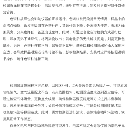
检漏液涂抹在管路接头处，若出现气泡，表明存在泄漏，需及时更换密封件或修
复管路。
色谱柱故障也会影响仪器的正常运行。色谱柱被污染是常见情况，样品中的
高沸点物质、杂质等吸附在色谱柱内，导致柱效下降，分离能力变差。表现为峰
形展宽、分离度降低，甚至出现鬼峰。此时，可通过老化色谱柱的方式进行处
理，即在高温下通载气，将污染物吹出；若老化后仍无法解决问题，则需更换色
谱柱。另外，色谱柱连接不当，如安装不紧密、进样口和检测器端的插入深度不
合适，会导致样品泄漏或信号传输不畅，影响检测结果。安装时应严格按照说明
书操作，确保色谱柱连接正确。
检测器故障同样不容忽视。以FID为例，点火失败是常见故障之一。可能原因
包括氢气、空气流量配比不当，点火线圈损坏，检测器温度未达到设定值等。可
通过检查气体流量、更换点火线圈、确保检测器温度稳定等方式进行排查和解
决。若检测器出现信号异常，如信号值过低或无信号，可能是检测器喷嘴堵塞、
收集极污染等原因造成。此时，需对检测器进行清洗，去除堵塞物和污染物，恢
复其正常工作状态。
仪器的电气与控制系统故障也可能发生。电源不稳定会导致仪器内部电子元