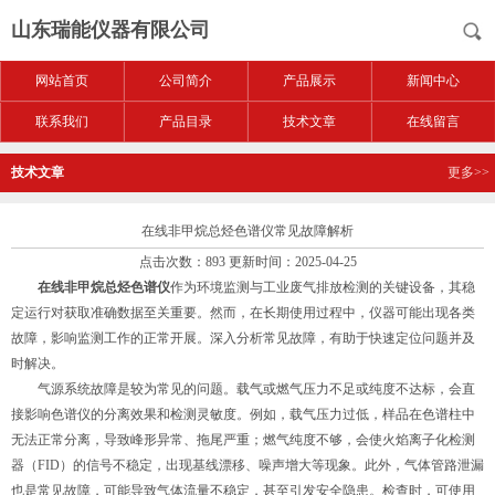
山东瑞能仪器有限公司
网站首页
公司简介
产品展示
新闻中心
联系我们
产品目录
技术文章
在线留言
技术文章
更多>>
在线非甲烷总烃色谱仪常见故障解析
点击次数：893 更新时间：2025-04-25
在线非甲烷总烃色谱仪
作为环境监测与工业废气排放检测的关键设备，其稳
定运行对获取准确数据至关重要。然而，在长期使用过程中，仪器可能出现各类
故障，影响监测工作的正常开展。深入分析常见故障，有助于快速定位问题并及
时解决。
气源系统故障是较为常见的问题。载气或燃气压力不足或纯度不达标，会直
接影响色谱仪的分离效果和检测灵敏度。例如，载气压力过低，样品在色谱柱中
无法正常分离，导致峰形异常、拖尾严重；燃气纯度不够，会使火焰离子化检测
器（FID）的信号不稳定，出现基线漂移、噪声增大等现象。此外，气体管路泄漏
也是常见故障，可能导致气体流量不稳定，甚至引发安全隐患。检查时，可使用