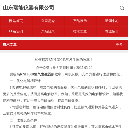
山东瑞能仪器有限公司
网站首页
公司简介
产品展示
新闻中心
联系我们
产品目录
技术文章
在线留言
技术文章
更多>>
如何提高RNH-300氢气发生器的效率？
点击次数：943 更新时间：2025-03-26
要提高
RNH-300氢气发生器
的效率，可以从以下几个方面进行改进和优化：
一、优化电解槽设计
1.改进电解槽结构：增加电极的表面积，优化电极的形状和排列，可以提供
更多的反应位点，从而提高电解效率。例如，采用更高效的电解槽设计，如桶状
结构电解池，有助于增大电解面积，提高电解效率。
2.增强密封性：确保电解槽的密封性良好，防止氢气泄漏和外界空气进入，
从而保持氢气的纯度和产气速率。
二、改善反应条件
1.适宜的反应温度：找到理想的反应温度并保持恒定，可以提高电解水产生