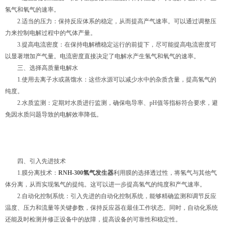
氢气和氧气的速率。
2.适当的压力：保持反应体系的稳定，从而提高产气速率。可以通过调整压
力来控制电解过程中的气体产量。
3.提高电流密度：在保持电解槽稳定运行的前提下，尽可能提高电流密度可
以显著增加产气量。电流密度直接决定了电解水产生氢气和氧气的速率。
三、选择高质量电解水
1.使用去离子水或蒸馏水：这些水源可以减少水中的杂质含量，提高氢气的
纯度。
2.水质监测：定期对水质进行监测，确保电导率、pH值等指标符合要求，避
免因水质问题导致的电解效率降低。
四、引入先进技术
1.膜分离技术：
RNH-300氢气发生器
利用膜的选择透过性，将氢气与其他气
体分离，从而实现氢气的提纯。这可以进一步提高氢气的纯度和产气速率。
2.自动化控制系统：引入先进的自动化控制系统，能够精确监测和调节反应
温度、压力和流量等关键参数，保持反应器在最佳工作状态。同时，自动化系统
还能及时检测并修正设备中的故障，提高设备的可靠性和稳定性。