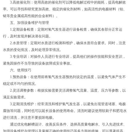
3.高效催化剂：使用高效的催化剂可以降低电解过程中的能耗，提高电解效
率。可以寻找和研究更加高效、稳定的催化剂材料，如高活性的电极材料（铂、
铱等贵金属或高性能的合金材料）。
五、加强设备维护与管理
1.定期设备检查：定期对氢气发生器进行设备检查，确保其各部分正常运
行，及时发现并解决潜在问题。
2.水质管理：定期对水质进行检测和维护，确保水质符合要求。同时，注意
水质的变化情况，及时处理异常情况。
3.专业培训：对操作人员进行专业培训，提高他们的操作技能和安全意识，
避免因操作不当导致的设备故障或安全事故。
六、使用技巧
1.预热设备：在使用前将氢气发生器预热到设定的温度，以避免气体产生不
稳定或不均匀的情况。
2.灵活调整参数：根据实验需要灵活调整氢气流量、温度、压力等参数，以
满足实验需求。
3.定期清洗维护：经常清洗和维护氢气发生器，以避免出现管道堵塞、电极
腐蚀等问题，同时也可以延长设备的使用寿命。清洗时建议使用软刷子和肥皂水
进行清洗，并注意不要损坏电极。
通过优化电解槽设计、改善反应条件、选择高质量电解水、引入先进技术、
加强设备维护与管理以及掌握正确的使用技巧等多方面的措施，可以显著提高