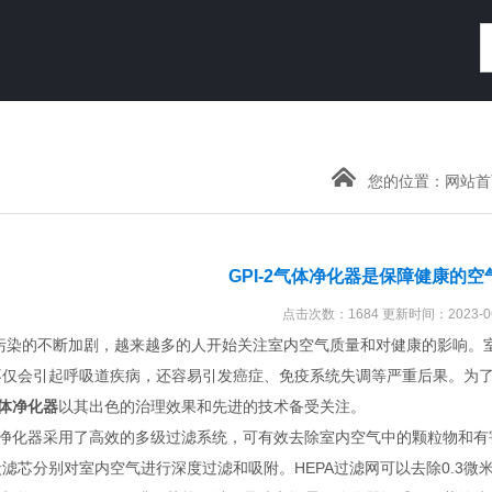
您的位置：
网站首
GPI-2气体净化器是保障健康的
点击次数：1684 更新时间：2023-06
的不断加剧，越来越多的人开始关注室内空气质量和对健康的影响。室内空
不仅会引起呼吸道疾病，还容易引发癌症、免疫系统失调等严重后果。为
气体净化器
以其出色的治理效果和先进的技术备受关注。
净化器采用了高效的多级过滤系统，可有效去除室内空气中的颗粒物和有
滤芯分别对室内空气进行深度过滤和吸附。HEPA过滤网可以去除0.3微