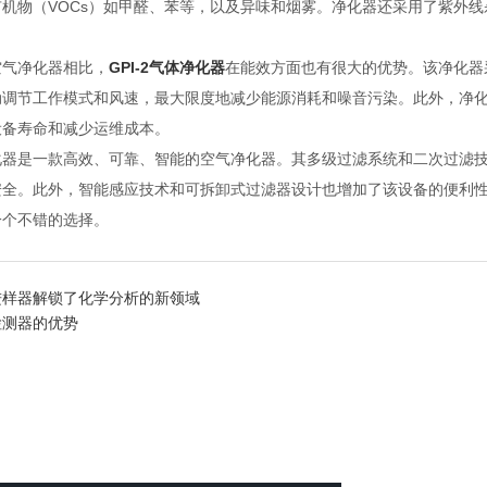
机物（VOCs）如甲醛、苯等，以及异味和烟雾。净化器还采用了紫外
气净化器相比，
GPI-2气体净化器
在能效方面也有很大的优势。该净化器
动调节工作模式和风速，最大限度地减少能源消耗和噪音污染。此外，净
设备寿命和减少运维成本。
是一款高效、可靠、智能的空气净化器。其多级过滤系统和二次过滤技
全。此外，智能感应技术和可拆卸式过滤器设计也增加了该设备的便利性和
一个不错的选择。
进样器解锁了化学分析的新领域
检测器的优势