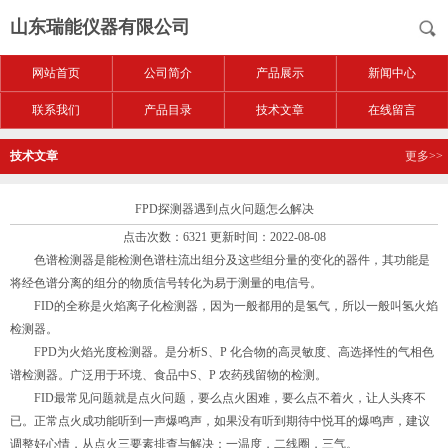
山东瑞能仪器有限公司
网站首页
公司简介
产品展示
新闻中心
联系我们
产品目录
技术文章
在线留言
技术文章
更多>>
FPD探测器遇到点火问题怎么解决
点击次数：6321 更新时间：2022-08-08
色谱检测器是能检测色谱柱流出组分及这些组分量的变化的器件，其功能是
将经色谱分离的组分的物质信号转化为易于测量的电信号。
FID的全称是火焰离子化检测器，因为一般都用的是氢气，所以一般叫氢火焰
检测器。
FPD为火焰光度检测器。是分析S、P 化合物的高灵敏度、高选择性的气相色
谱检测器。广泛用于环境、食品中S、P 农药残留物的检测。
FID最常见问题就是点火问题，要么点火困难，要么点不着火，让人头疼不
已。正常点火成功能听到一声爆鸣声，如果没有听到期待中悦耳的爆鸣声，建议
调整好心情，从点火三要素排查与解决：一温度，二线圈，三气。