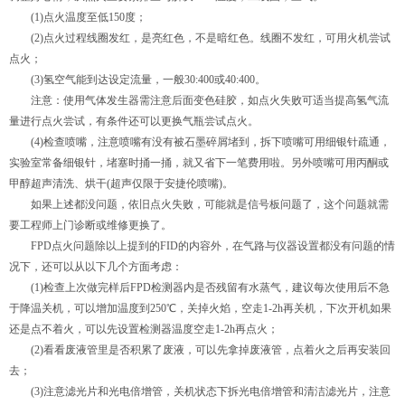
(1)点火温度至低150度；
(2)点火过程线圈发红，是亮红色，不是暗红色。线圈不发红，可用火机尝试
点火；
(3)氢空气能到达设定流量，一般30:400或40:400。
注意：使用气体发生器需注意后面变色硅胶，如点火失败可适当提高氢气流
量进行点火尝试，有条件还可以更换气瓶尝试点火。
(4)检查喷嘴，注意喷嘴有没有被石墨碎屑堵到，拆下喷嘴可用细银针疏通，
实验室常备细银针，堵塞时捅一捅，就又省下一笔费用啦。另外喷嘴可用丙酮或
甲醇超声清洗、烘干(超声仅限于安捷伦喷嘴)。
如果上述都没问题，依旧点火失败，可能就是信号板问题了，这个问题就需
要工程师上门诊断或维修更换了。
FPD点火问题除以上提到的FID的内容外，在气路与仪器设置都没有问题的情
况下，还可以从以下几个方面考虑：
(1)检查上次做完样后FPD检测器内是否残留有水蒸气，建议每次使用后不急
于降温关机，可以增加温度到250℃，关掉火焰，空走1-2h再关机，下次开机如果
还是点不着火，可以先设置检测器温度空走1-2h再点火；
(2)看看废液管里是否积累了废液，可以先拿掉废液管，点着火之后再安装回
去；
(3)注意滤光片和光电倍增管，关机状态下拆光电倍增管和清洁滤光片，注意