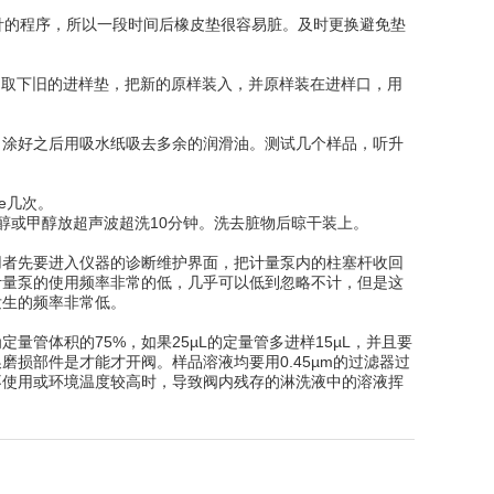
中有洗针的程序，所以一段时间后橡皮垫很容易脏。及时更换避免垫
，取下旧的进样垫，把新的原样装入，并原样装在进样口，用
涂好之后用吸水纸吸去多余的润滑油。测试几个样品，听升
e几次。
醇或甲醇放超声波超洗10分钟。洗去脏物后晾干装上。
者先要进入仪器的诊断维护界面，把计量泵内的柱塞杆收回
计量泵的使用频率非常的低，几乎可以低到忽略不计，但是这
发生的频率非常低。
体积的75%，如果25µL的定量管多进样15µL，并且要
损部件是才能才开阀。样品溶液均要用0.45µm的过滤器过
不使用或环境温度较高时，导致阀内残存的淋洗液中的溶液挥