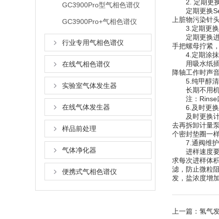
2. 定期更换Sep
GC3900Pro型气相色谱仪
定期更换Sep
上脏物污染针
GC3900Pro+气相色谱仪
3.定期更换
定期更换进样
行业专用气相色谱仪
手把螺母拧紧，
4.定期涂抹
用吸水纸插干
在线气相色谱仪
降轴工作时声
5.纯甲醇清
实验室气体发生器
长期不用机器可
注：Rins
在线气体发生器
6.及时更换
及时更换计量
去再拆卸计量
样品前处理
个密封垫圈一
7.通阀维护
气体净化器
进样速度要快。
求每次进样体积
滤，防止微粒
便携式气相色谱仪
发，盐浓度增
上一篇：
氢气