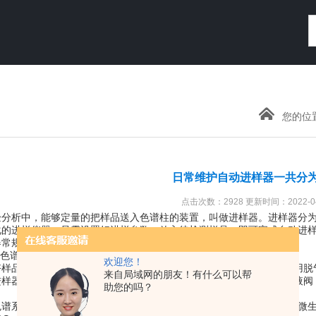
您的位
日常维护自动进样器一共分
点击次数：2928 更新时间：2022-04
析中，能够定量的把样品送入色谱柱的装置，叫做进样器。进样器分为
化的进样仪器，只需设置好进样参数、放入待检测样品，即可完成自动进
常规维护
色谱系统
欢迎您！
，清洗好色谱柱后，用一根PEEK管连接在原先接色谱柱位置，用脱气的纯
来自局域网的朋友！有什么可以帮
样器清洗液换上甲醇，打开排液阀，用针筒抽吸越50mL，再关闭排液阀，purg
助您的吗？
系统能清除管路中残存的缓冲盐，甲醇清洗，防止系统滋生细菌和微生