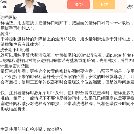
tum cutout
tum cutout，即Rinse口帽中的橡皮垫，分析样品设置自动进样
头。
进样隔垫
隔垫。用固定扳手把进样口帽卸下，把里面的进样口衬筒sleeve取出
用扳手再拧约15°。
润滑油
净控制进样针的升降轴上的油污和垃圾，用少量润滑油涂于升降轴上，
音清脆和声音有规律为佳。
洗长期不用机器
以用纯甲醇代替清洗液，针筒抽吸约100mL清洗液，后purge 和rins
e口螺帽和进样口衬筒及进样口螺帽若有盐析或附脏物，先用纯水，后异丙
计量泵密封垫圈
泵密封垫圈：更换这个位置的密封垫圈时要注意，与泵不同的是，使用
泵，否则拆下来的时候柱塞杆处于受压缩的位置，安装的时候就麻烦了。
样会有磨损，使用三五年的仪器有时会发现这个位置漏液，但是这种问题
注射器进样时必须采用平头针。使用部分装液法进样时，进样量多为定量管
准确、相同；一般情况下不要轻易拆卸阀体，如果孔已经阻塞或需要更换磨
阻塞进样阀和减少对进样阀的磨损。经常清洗进样阀，气相色谱仪长时间
加形成结晶析出。
发生器使用前的自检步骤，你会吗？