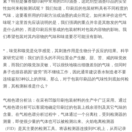
素？特别是像香烟印刷中常用的凹印油墨，这此剂型油墨印品的安全
性如何来检验测试呢？ 我们知道，印刷后的包装材料具有不同程度的
气味，这要看所用的印刷方法或油墨的成分而定。如何来评价这些气
味呢？这里首先应该说明的是，我们强调的重点并非是其散发的气味
是什么样的，而是印刷后所形成的包装材料对包装内容物的影响。我
们希望包装对其内容物的气味和味道要尽可能没有影响。
*，味觉和嗅觉是化学感觉，其刺激作用是生物分子反应的结果。科学
家研究证明：我们的舌头的不同位置会产生酸、甜、苦、咸的味觉效
果，而我们的嗅觉加灵敏，可以很快地嗅出细微差别的气味，但同时
鼻子也很容易因“疲劳”而不继续工作，因此通常建议香水制造者不要
连续鉴别3种以上的所味。那么，对于包装印刷品的气味性到底如何检
测，其检测标准是什么？
气相色谱分析法：在采有凹版印刷包装材料的生产中广泛采用。通过
气相色谱分析可以客观地确定印刷过的包装上残余溶剂及其它气味的
含量。在气相色谱分析过程中，气体通过一个分离柱，受到检测器的
测量，即使很少量的气体也可以被检测出来。火焰电离检测器
（FID）是其主要的检测工具。将该检测器连接到PC机上，从而记录