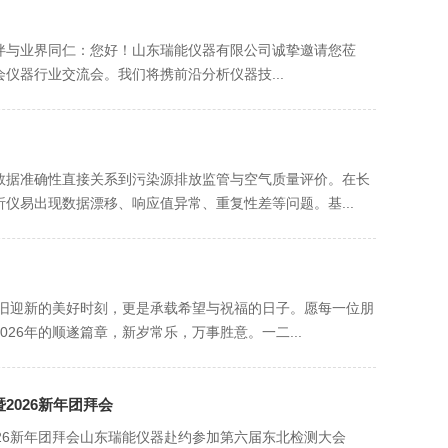
伙伴与业界同仁：您好！山东瑞能仪器有限公司诚挚邀请您莅
会仪器行业交流会。我们将携前沿分析仪器技...
数据准确性直接关系到污染源排放监管与空气质量评价。在长
仪易出现数据漂移、响应值异常、重复性差等问题。基...
辞旧迎新的美好时刻，更是承载希望与祝福的日子。愿每一位朋
26年的顺遂篇章，新岁常乐，万事胜意。一二...
026新年团拜会
26新年团拜会山东瑞能仪器赴约参加第六届东北检测大会