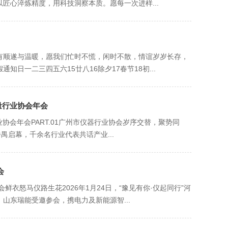
匠心淬炼精度，用科技洞察本质。愿每一次进样...
有顺遂与温暖，愿我们忙时不慌，闲时不散，情谊岁岁长存，
日一二三四五六15廿八16除夕17春节18初...
量行业协会年会
协会年会PART.01广州市仪器行业协会岁序交替，聚势同
番禺启幕，千余名行业代表共话产业...
会
衣怒马仪路生花2026年1月24日，“豫见有你·仪起同行”河
山东瑞能受邀参会，携电力及新能源智...