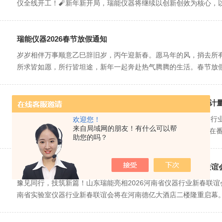
仪全线开工！🧨新年新开局，瑞能仪器将继续以创新创效为核心，以
瑞能仪器2026春节放假通知
岁岁相伴万事顺意乙巳辞旧岁，丙午迎新春。愿马年的风，捎去所
所求皆如愿，所行皆坦途，新年一起奔赴热气腾腾的生活。春节放假通知
风起有仪，智创未来——瑞能仪器闪耀2025年广州市仪器&计
风起有仪，智创未来——瑞能仪器闪耀2025年广州市仪器&计量行业
欢迎您！
来自局域网的朋友！有什么可以帮
行。1月24日，“风起·有仪”2025年广州仪器&计量行业协会年会在
助您的吗？
豫见同行，技筑新篇！山东瑞能亮相2026河南省仪器行业联谊
豫见同行，技筑新篇！山东瑞能亮相2026河南省仪器行业新春联谊会鲜
南省实验室仪器行业新春联谊会将在河南德亿大酒店二楼隆重启幕。