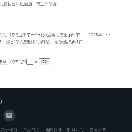
阳于洪碧桂园凤凰酒店・荷兰厅举办...
头，我们迎来了一个格外温柔而庄重的时节——2025年，中
是“举头望明月”的静谧，是“天涯共此时”...
末页
跳转到第
页
询
关于瑞能
产品中心
新闻资讯
联系我们
管理登陆