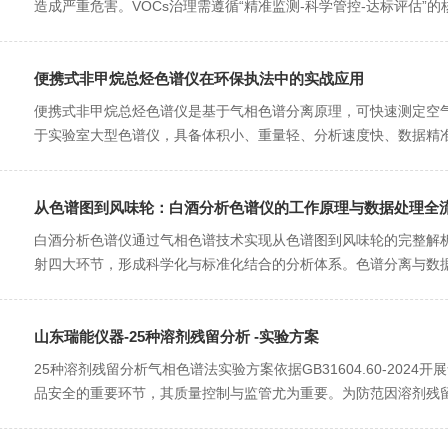
造成严重危害。VOCs治理需遵循“精准监测-科学管控-达标评估”的
便携式非甲烷总烃色谱仪在环保执法中的实战应用
便携式非甲烷总烃色谱仪是基于气相色谱分离原理，可快速测定空气
于实验室大型色谱仪，具备体积小、重量轻、分析速度快、数据精准
从色谱图到风味轮：白酒分析色谱仪的工作原理与数据处理全
白酒分析色谱仪通过气相色谱技术实现从色谱图到风味轮的完整解
射四大环节，形成科学化与标准化结合的分析体系。色谱分离与数据
山东瑞能仪器-25种溶剂残留分析 -实验方案
25种溶剂残留分析气相色谱法实验方案依据GB31604.60-20
品安全的重要环节，其质量控制与监管尤为重要。为防范因溶剂残留引发